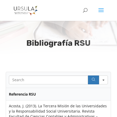
Bibliografía RSU
S
e
a
r
Referencia RSU
c
h
Acosta, J. (2013). La Tercera Misión de las Universidades
y la Responsabilidad Social Universitaria. Revista
Facultad de Ciencias Contables y Administrativas –