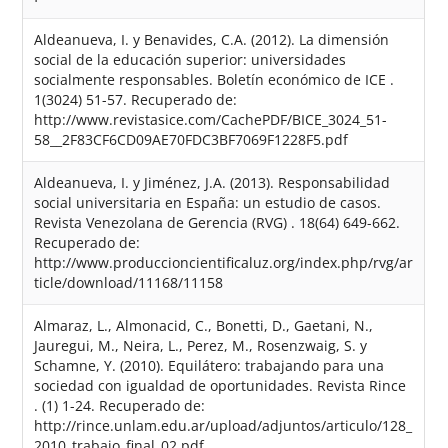
Aldeanueva, I. y Benavides, C.A. (2012). La dimensión
social de la educación superior: universidades
socialmente responsables. Boletín económico de ICE .
1(3024) 51-57. Recuperado de:
http://www.revistasice.com/CachePDF/BICE_3024_51-
58__2F83CF6CD09AE70FDC3BF7069F1228F5.pdf
Aldeanueva, I. y Jiménez, J.A. (2013). Responsabilidad
social universitaria en España: un estudio de casos.
Revista Venezolana de Gerencia (RVG) . 18(64) 649-662.
Recuperado de:
http://www.produccioncientificaluz.org/index.php/rvg/ar
ticle/download/11168/11158
Almaraz, L., Almonacid, C., Bonetti, D., Gaetani, N.,
Jauregui, M., Neira, L., Perez, M., Rosenzwaig, S. y
Schamne, Y. (2010). Equilátero: trabajando para una
sociedad con igualdad de oportunidades. Revista Rince
. (1) 1-24. Recuperado de:
http://rince.unlam.edu.ar/upload/adjuntos/articulo/128_
2010_trabajo_final_02.pdf