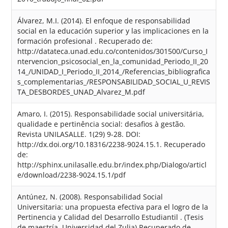
Álvarez, M.I. (2014). El enfoque de responsabilidad
social en la educación superior y las implicaciones en la
formación profesional . Recuperado de:
http://datateca.unad.edu.co/contenidos/301500/Curso_I
ntervencion_psicosocial_en_la_comunidad_Periodo_II_20
14_/UNIDAD_I_Periodo_II_2014_/Referencias_bibliografica
s_complementarias_/RESPONSABILIDAD_SOCIAL_U_REVIS
TA_DESBORDES_UNAD_Alvarez_M.pdf
Amaro, I. (2015). Responsabilidade social universitária,
qualidade e pertinência social: desafios à gestão.
Revista UNILASALLE. 1(29) 9-28. DOI:
http://dx.doi.org/10.18316/2238-9024.15.1. Recuperado
de:
http://sphinx.unilasalle.edu.br/index.php/Dialogo/articl
e/download/2238-9024.15.1/pdf
Antúnez, N. (2008). Responsabilidad Social
Universitaria: una propuesta efectiva para el logro de la
Pertinencia y Calidad del Desarrollo Estudiantil . (Tesis
de maestría. Universidad del Zulia) Recuperado de