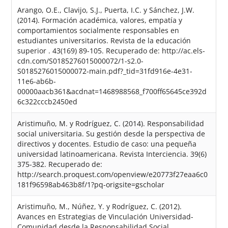
Arango, O.E., Clavijo, S.J., Puerta, I.C. y Sánchez, J.W.
(2014). Formación académica, valores, empatía y
comportamientos socialmente responsables en
estudiantes universitarios. Revista de la educación
superior . 43(169) 89-105. Recuperado de: http://ac.els-
cdn.com/S0185276015000072/1-s2.0-
S0185276015000072-main.pdf?_tid=31fd916e-4e31-
11e6-ab6b-
00000aacb361&acdnat=1468988568_f700ff65645ce392d
6c322cccb2450ed
Aristimuño, M. y Rodríguez, C. (2014). Responsabilidad
social universitaria. Su gestión desde la perspectiva de
directivos y docentes. Estudio de caso: una pequeña
universidad latinoamericana. Revista Interciencia. 39(6)
375-382. Recuperado de:
http://search.proquest.com/openview/e20773f27eaa6c0
181f96598ab463b8f/1?pq-origsite=gscholar
Aristimuño, M., Núñez, Y. y Rodríguez, C. (2012).
Avances en Estrategias de Vinculación Universidad-
Comunidad desde la Responsabilidad Social