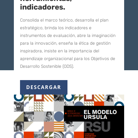
indicadores.
Consolida el marco teórico, desarrolla el plan
estratégico, brinda los indicadores e
instrumentos de evaluación, abre la imaginación
para la innovación, enseña la ética de gestión
inspiradora, insiste en la importancia del
aprendizaje organizacional para los Objetivos de
Desarrollo Sostenible (ODS).
DESCARGAR